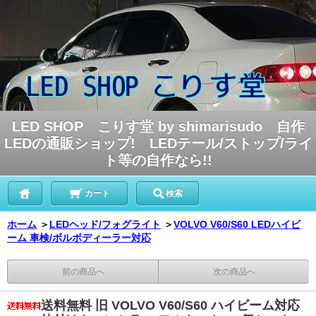
LED SHOP こりす堂 by shimarisudo 自作
LEDの通販ショップ! LEDテール/ストップ/ライ
ト等の自作なら!!
カート
検索
ホーム
＞
LEDヘッド/フォグライト
＞
VOLVO V60/S60 LEDハイビ
ーム 車検/ボルボディーラー対応
前の商品へ
次の商品へ
送料無料 旧 VOLVO V60/S60 ハイビーム対応