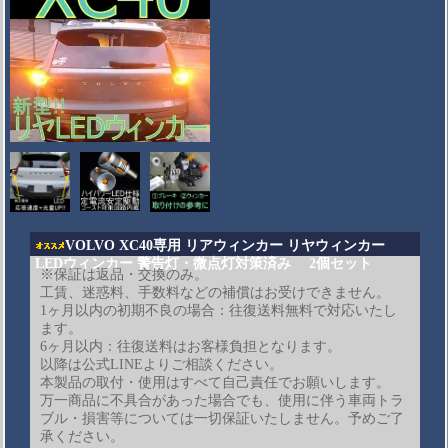
VOLVO XC40専用 リアウィンカー リヤウィンカー
LEDウィンカー 警告灯・微点灯対策済み 2個セット
※保証は返品・交換のみ。
工賃、迷惑料、手数料などの補償はお受けできません。
1ヶ月以内の初期不良の場合：往復送料無料で対応いたし
ます。
6ヶ月以内：往復送料はお客様負担となります。
以降は公式LINEよりご相談ください。
本製品の取付・使用はすべて自己責任でお願いします。
万一商品に不具合があった場合でも、使用に伴う車両トラ
ブル・損害等については一切保証いたしません。予めご了
承ください。