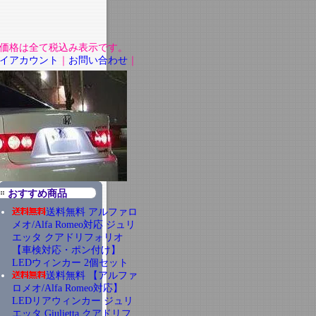
価格は全て税込み表示です。
イアカウント
｜
お問い合わせ
｜
おすすめ商品
送料無料 アルファロ
メオ/Alfa Romeo対応 ジュリ
エッタ クアドリフォリオ
【車検対応・ポン付け】
LEDウィンカー 2個セット
送料無料 【アルファ
ロメオ/Alfa Romeo対応】
LEDリアウィンカー ジュリ
エッタ Giulietta クアドリフ