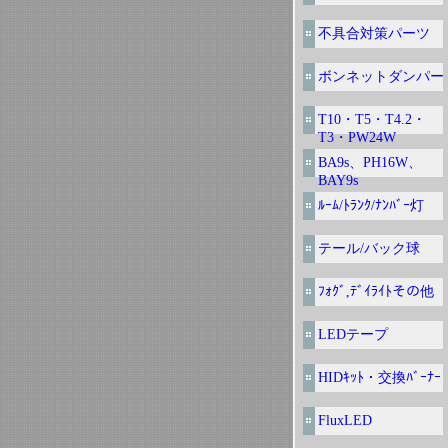
不具合対策パーツ
ボンネットダンパー
T10・T5・T4.2・
T3・PW24W
BA9s、PH16W、
BAY9s
ﾙｰﾑ/ﾄﾗﾝｸ/ﾅﾝﾊﾞｰ灯
テール/バック球
ﾌｫｸﾞ,ﾃﾞｲﾗｲﾄその他
LEDテープ
HIDｷｯﾄ・交換ﾊﾞｰﾅｰ
FluxLED