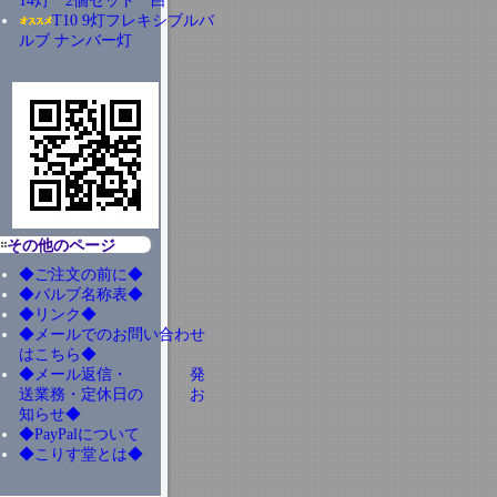
14灯 2個セット 白
T10 9灯フレキシブルバ
ルブ ナンバー灯
その他のページ
◆ご注文の前に◆
◆バルブ名称表◆
◆リンク◆
◆メールでのお問い合わせ
はこちら◆
◆メール返信・ 発
送業務・定休日の お
知らせ◆
◆PayPalについて
◆こりす堂とは◆