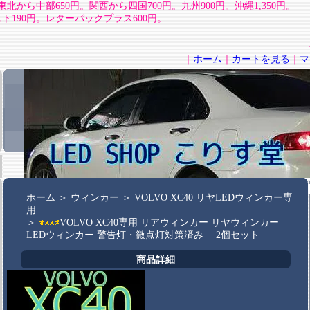
北から中部650円。関西から四国700円。九州900円。沖縄1,350円。
190円。レターパックプラス600円。
｜
ホーム
｜
カートを見る
｜
マ
ホーム
＞
ウィンカー
＞
VOLVO XC40 リヤLEDウィンカー専
用
＞
VOLVO XC40専用 リアウィンカー リヤウィンカー
LEDウィンカー 警告灯・微点灯対策済み 2個セット
商品詳細