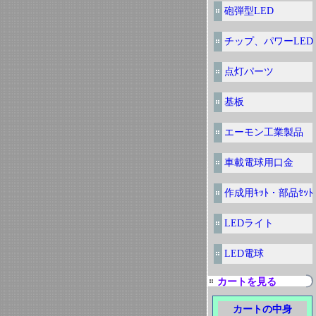
砲弾型LED
チップ、パワーLED
点灯パーツ
基板
エーモン工業製品
車載電球用口金
作成用ｷｯﾄ・部品ｾｯﾄ
LEDライト
LED電球
カートを見る
カートの中身