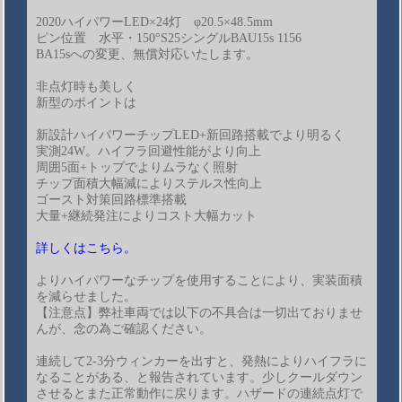
2020ハイパワーLED×24灯 φ20.5×48.5mm
ピン位置 水平・150°S25シングルBAU15s 1156
BA15sへの変更、無償対応いたします。
非点灯時も美しく
新型のポイントは
新設計ハイパワーチップLED+新回路搭載でより明るく
実測24W。ハイフラ回避性能がより向上
周囲5面+トップでよりムラなく照射
チップ面積大幅減によりステルス性向上
ゴースト対策回路標準搭載
大量+継続発注によりコスト大幅カット
詳しくはこちら。
よりハイパワーなチップを使用することにより、実装面積
を減らせました。
【注意点】弊社車両では以下の不具合は一切出ておりませ
んが、念の為ご確認ください。
連続して2-3分ウィンカーを出すと、発熱によりハイフラに
なることがある、と報告されています。少しクールダウン
させるとまた正常動作に戻ります。ハザードの連続点灯で