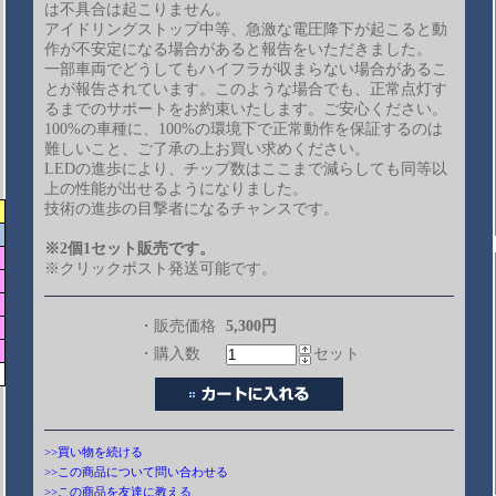
は不具合は起こりません。
アイドリングストップ中等、急激な電圧降下が起こると動
作が不安定になる場合があると報告をいただきました。
一部車両でどうしてもハイフラが収まらない場合があるこ
とが報告されています。このような場合でも、正常点灯す
るまでのサポートをお約束いたします。ご安心ください。
100%の車種に、100%の環境下で正常動作を保証するのは
難しいこと、ご了承の上お買い求めください。
LEDの進歩により、チップ数はここまで減らしても同等以
上の性能が出せるようになりました。
技術の進歩の目撃者になるチャンスです。
※2個1セット販売です。
※クリックポスト発送可能です。
・販売価格
5,300円
・購入数
セット
>>買い物を続ける
>>この商品について問い合わせる
>>この商品を友達に教える