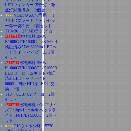
LEDウィンカー 警告灯・微
点灯対策済み 2個セット
VOLVO XC40専用 リ
ヤLEDブレーキ キャンセラ
ー等一切不要 2個セット
T10×36 27SMDランプ 白
送料無料 BMW
K1600GT/K1600GTL/K1600B
検証済み57W 6800lm LEDヘ
ッドライト ハイビーム 2個
セット
送料無料 BMW
K1600GT/K1600GTL/K1600B
LEDロービームキット 検証
済みLEDヘッドライト
8600lm 純正HIDをLEDに交
換 1個
T10 COBバルブ 白 2個
セット
送料無料 バルブサイ
ズ Philips Lumileds ヘッドラ
イト H4(H/L) 5500K 2個セ
ット
T10ウエッジ球 5730