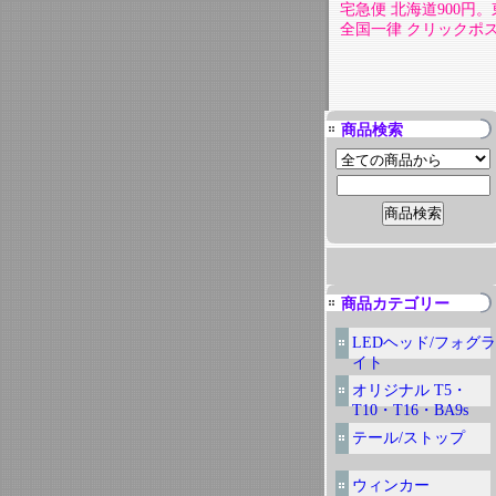
宅急便 北海道900円。東
全国一律 クリックポスト
商品検索
商品カテゴリー
LEDヘッド/フォグラ
イト
オリジナル T5・
T10・T16・BA9s
テール/ストップ
ウィンカー