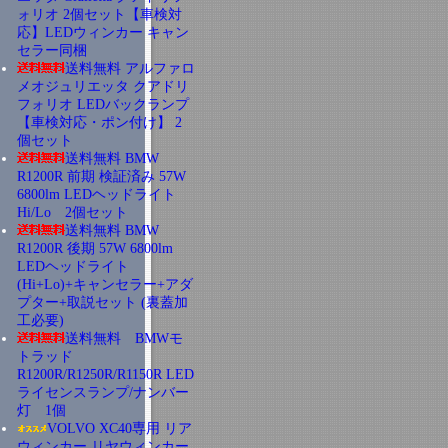
ォリオ 2個セット【車検対
応】LEDウィンカー キャン
セラー同梱
送料無料 アルファロ
メオジュリエッタ クアドリ
フォリオ LEDバックランプ
【車検対応・ポン付け】 2
個セット
送料無料 BMW
R1200R 前期 検証済み 57W
6800lm LEDヘッドライト
Hi/Lo 2個セット
送料無料 BMW
R1200R 後期 57W 6800lm
LEDヘッドライト
(Hi+Lo)+キャンセラー+アダ
プター+取説セット (裏蓋加
工必要)
送料無料 BMWモ
トラッド
R1200R/R1250R/R1150R LED
ライセンスランプ/ナンバー
灯 1個
VOLVO XC40専用 リア
ウィンカー リヤウィンカー