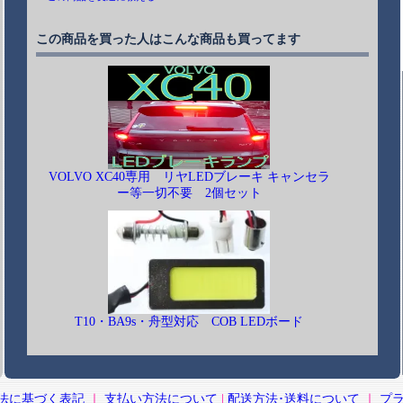
この商品を買った人はこんな商品も買ってます
VOLVO XC40専用 リヤLEDブレーキ キャンセラ
ー等一切不要 2個セット
T10・BA9s・舟型対応 COB LEDボード
法に基づく表記
｜
支払い方法について
|
配送方法･送料について
｜
プ