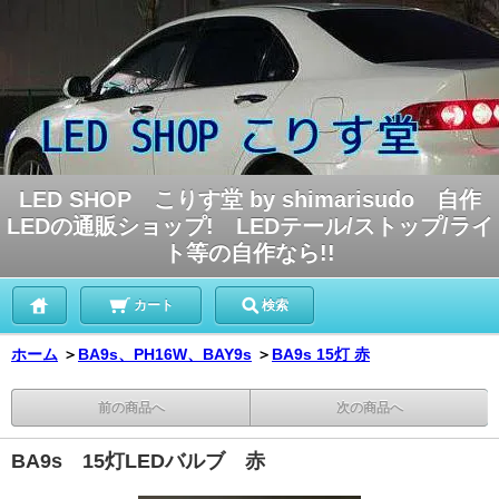
LED SHOP こりす堂 by shimarisudo 自作
LEDの通販ショップ! LEDテール/ストップ/ライ
ト等の自作なら!!
カート
検索
ホーム
＞
BA9s、PH16W、BAY9s
＞
BA9s 15灯 赤
前の商品へ
次の商品へ
BA9s 15灯LEDバルブ 赤