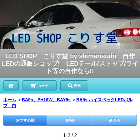
LED SHOP こりす堂 by shimarisudo 自作
LEDの通販ショップ! LEDテール/ストップ/ライ
ト等の自作なら!!
カート
検索
ホーム
＞
BA9s、PH16W、BAY9s
＞
BA9s ハイスペックLEDバル
ブ 白
おすすめ順
価格順
新着順
1-2 / 2