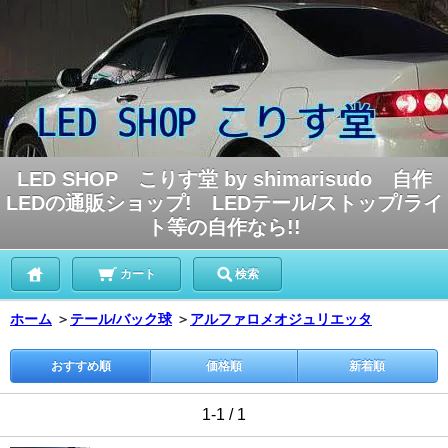
LED SHOP こりす堂 by shimarisudo 自作
LEDの通販ショップ! LEDテール/ストップ/ライ
ト等の自作なら!!
カート
検索
ホーム
＞
テール/バック球
＞
アルファロメオジュリエッタ
おすすめ順
価格順
新着順
1-1 / 1