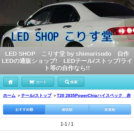
LED SHOP こりす堂 by shimarisudo 自作
LEDの通販ショップ! LEDテール/ストップ/ライ
ト等の自作なら!!
カート
検索
ホーム
＞
テール/ストップ
＞
T20 2835PowerChipハイスペック 赤
おすすめ順
価格順
新着順
1-1 / 1